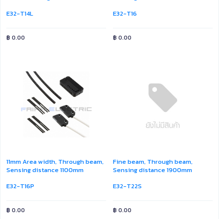
E32-T14L
E32-T16
฿
0.00
฿
0.00
11mm Area width, Through beam,
Fine beam, Through beam,
Sensing distance 1100mm
Sensing distance 1900mm
E32-T16P
E32-T22S
฿
0.00
฿
0.00