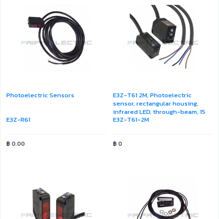
Photoelectric Sensors
E3Z-T61 2M, Photoelectric
sensor, rectangular housing,
infrared LED, through-beam, 15
E3Z-R61
E3Z-T61-2M
m, NPN, Light-ON/Dark-ON, 2 m
cable
฿
0.00
฿
0