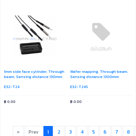
1mm side face cylinder, Through
Wafer mapping, Through beam,
beam, Sensing distance 130mm
Sensing distance 1300mm
E32-T24
E32-T24S
฿
0.00
฿
0.00
«
Prev
1
2
3
4
5
6
7
8